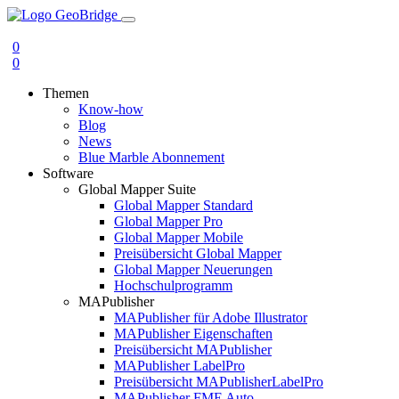
0
0
Themen
Know-how
Blog
News
Blue Marble Abonnement
Software
Global Mapper Suite
Global Mapper Standard
Global Mapper Pro
Global Mapper Mobile
Preisübersicht Global Mapper
Global Mapper Neuerungen
Hochschulprogramm
MAPublisher
MAPublisher für Adobe Illustrator
MAPublisher Eigenschaften
Preisübersicht MAPublisher
MAPublisher LabelPro
Preisübersicht MAPublisherLabelPro
MAPublisher FME Auto