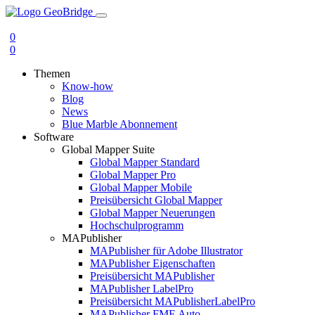
0
0
Themen
Know-how
Blog
News
Blue Marble Abonnement
Software
Global Mapper Suite
Global Mapper Standard
Global Mapper Pro
Global Mapper Mobile
Preisübersicht Global Mapper
Global Mapper Neuerungen
Hochschulprogramm
MAPublisher
MAPublisher für Adobe Illustrator
MAPublisher Eigenschaften
Preisübersicht MAPublisher
MAPublisher LabelPro
Preisübersicht MAPublisherLabelPro
MAPublisher FME Auto