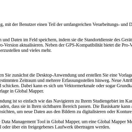
mit der Benutzer einen Teil der umfangreichen Verarbeitungs- und D
en und Daten im Feld speichern, indem sie die Standortdienste des Ge
o-Version aktualisieren. Neben der GPS-Kompatibilität bietet die Pro-
zustellen und vieles mehr.
n Sie zunächst die Desktop-Anwendung und erstellen Sie eine Vorlage.
en bestimmten Zeitraum und mehrere Erfassungsstellen hinweg. Neue Attr
schicken. Dabei kann es sich um Vektormerkmale oder sogar Grundkar
rlage in Global Mapper.
dung ist so einfach wie das Navigieren zu Ihrem Studiengebiet im Ka
en, dass sie in Ihren sichtbaren Bereich passen. Die Basiskarte kann 
chten, um neue Daten aus den Bildern zu digitalisieren oder Konture
 Data Management Tool in Global Mapper, um eine Global Mapper Mobil
l oder über ein freigegebenes Laufwerk übertragen werden.