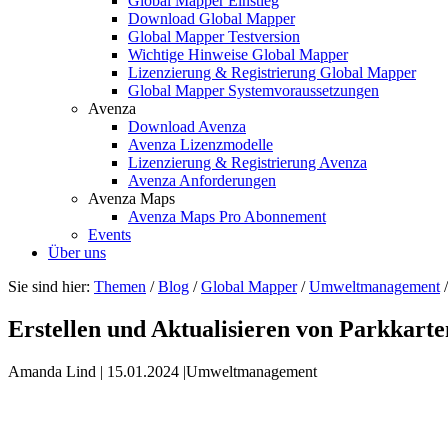
Global Mapper Einstieg
Download Global Mapper
Global Mapper Testversion
Wichtige Hinweise Global Mapper
Lizenzierung & Registrierung Global Mapper
Global Mapper Systemvoraussetzungen
Avenza
Download Avenza
Avenza Lizenzmodelle
Lizenzierung & Registrierung Avenza
Avenza Anforderungen
Avenza Maps
Avenza Maps Pro Abonnement
Events
Über uns
Sie sind hier:
Themen
/
Blog
/
Global Mapper
/
Umweltmanagement
Erstellen und Aktualisieren von Parkkarte
Amanda Lind
|
15.01.2024
|
Umweltmanagement