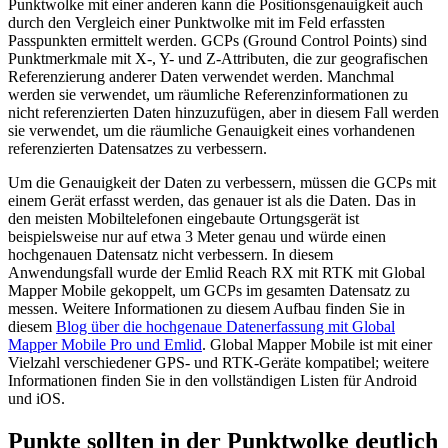
Punktwolke mit einer anderen kann die Positionsgenauigkeit auch
durch den Vergleich einer Punktwolke mit im Feld erfassten
Passpunkten ermittelt werden. GCPs (Ground Control Points) sind
Punktmerkmale mit X-, Y- und Z-Attributen, die zur geografischen
Referenzierung anderer Daten verwendet werden. Manchmal
werden sie verwendet, um räumliche Referenzinformationen zu
nicht referenzierten Daten hinzuzufügen, aber in diesem Fall werden
sie verwendet, um die räumliche Genauigkeit eines vorhandenen
referenzierten Datensatzes zu verbessern.
Um die Genauigkeit der Daten zu verbessern, müssen die GCPs mit
einem Gerät erfasst werden, das genauer ist als die Daten. Das in
den meisten Mobiltelefonen eingebaute Ortungsgerät ist
beispielsweise nur auf etwa 3 Meter genau und würde einen
hochgenauen Datensatz nicht verbessern. In diesem
Anwendungsfall wurde der Emlid Reach RX mit RTK mit Global
Mapper Mobile gekoppelt, um GCPs im gesamten Datensatz zu
messen. Weitere Informationen zu diesem Aufbau finden Sie in
diesem
Blog über die hochgenaue Datenerfassung mit Global
Mapper Mobile Pro und Emlid
. Global Mapper Mobile ist mit einer
Vielzahl verschiedener GPS- und RTK-Geräte kompatibel; weitere
Informationen finden Sie in den vollständigen Listen für Android
und iOS.
Punkte sollten in der Punktwolke deutlich