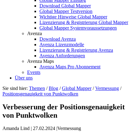
Global Mapper Einstieg
Download Global Mapper
Global Mapper Testversion
Wichtige Hinweise Global Mapper
Lizenzierung & Registrierung Global Mapper
Global Mapper Systemvoraussetzungen
Avenza
Download Avenza
Avenza Lizenzmodelle
Lizenzierung & Registrierung Avenza
Avenza Anforderungen
Avenza Maps
Avenza Maps Pro Abonnement
Events
Über uns
Sie sind hier:
Themen
/
Blog
/
Global Mapper
/
Vermessung
/
Positionsgenauigkeit von Punktwolken
Verbesserung der Positionsgenauigkeit
von Punktwolken
Amanda Lind
|
27.02.2024
|
Vermessung