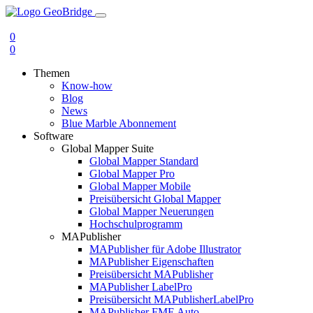
0
0
Themen
Know-how
Blog
News
Blue Marble Abonnement
Software
Global Mapper Suite
Global Mapper Standard
Global Mapper Pro
Global Mapper Mobile
Preisübersicht Global Mapper
Global Mapper Neuerungen
Hochschulprogramm
MAPublisher
MAPublisher für Adobe Illustrator
MAPublisher Eigenschaften
Preisübersicht MAPublisher
MAPublisher LabelPro
Preisübersicht MAPublisherLabelPro
MAPublisher FME Auto