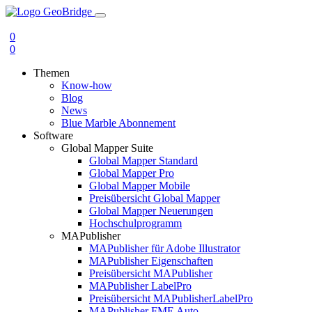
0
0
Themen
Know-how
Blog
News
Blue Marble Abonnement
Software
Global Mapper Suite
Global Mapper Standard
Global Mapper Pro
Global Mapper Mobile
Preisübersicht Global Mapper
Global Mapper Neuerungen
Hochschulprogramm
MAPublisher
MAPublisher für Adobe Illustrator
MAPublisher Eigenschaften
Preisübersicht MAPublisher
MAPublisher LabelPro
Preisübersicht MAPublisherLabelPro
MAPublisher FME Auto