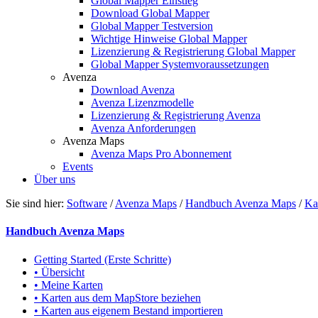
Global Mapper Einstieg
Download Global Mapper
Global Mapper Testversion
Wichtige Hinweise Global Mapper
Lizenzierung & Registrierung Global Mapper
Global Mapper Systemvoraussetzungen
Avenza
Download Avenza
Avenza Lizenzmodelle
Lizenzierung & Registrierung Avenza
Avenza Anforderungen
Avenza Maps
Avenza Maps Pro Abonnement
Events
Über uns
Sie sind hier:
Software
/
Avenza Maps
/
Handbuch Avenza Maps
/
Ka
Handbuch Avenza Maps
Getting Started (Erste Schritte)
• Übersicht
• Meine Karten
• Karten aus dem MapStore beziehen
• Karten aus eigenem Bestand importieren