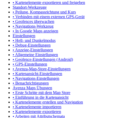
• Kartenelemente exportieren und freigeben
Standort-Werkzeuge
• Peilung, Kompassrichtung und Kurs
• Verbinden mit einem externen GPS-Gerät
• Geofences überwachen
• Navigations-Werkzeug
• In Google Maps anzeigen
Einstellungen
• Hell- und Dunkelmodus
• Debug-Einstellungen
• Anzeige-Einstellungen
• Allgemeine Einstellungen
• Geofence-Einstellungen (Android)
• GPS-Einstellungen
• Avenza-Map-Store-Einstellungen
• Kartenansicht-Einstellungen
• Navigations-Einstellungen
• Benachrichtigungen
Avenza Maps Übungen
• Erste Schritte mit dem Map Store
• Einführung in die Kartenansicht
• Kartenelemente erstellen und Navigation
• Kartenelemente importieren
• Kartenelemente exportieren
• Arbeiten mit Attributschemata