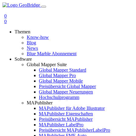
0
0
Themen
Know-how
Blog
News
Blue Marble Abonnement
Software
Global Mapper Suite
Global Mapper Standard
Global Mapper Pro
Global Mapper Mobile
Preisübersicht Global Mapper
Global Mapper Neuerungen
Hochschulprogramm
MAPublisher
MAPublisher für Adobe Illustrator
MAPublisher Eigenschaften
Preisübersicht MAPublisher
MAPublisher LabelPro
Preisübersicht MAPublisherLabelPro
MAPublisher FME Auto