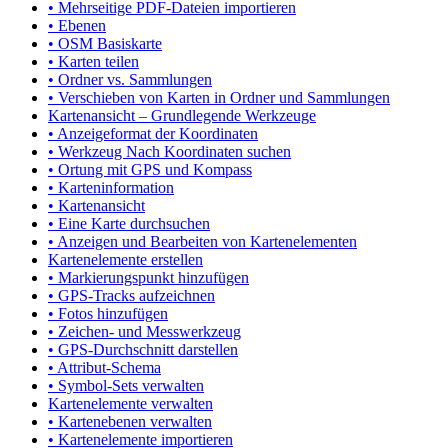
• Mehrseitige PDF-Dateien importieren
• Ebenen
• OSM Basiskarte
• Karten teilen
• Ordner vs. Sammlungen
• Verschieben von Karten in Ordner und Sammlungen
Kartenansicht – Grundlegende Werkzeuge
• Anzeigeformat der Koordinaten
• Werkzeug Nach Koordinaten suchen
• Ortung mit GPS und Kompass
• Karteninformation
• Kartenansicht
• Eine Karte durchsuchen
• Anzeigen und Bearbeiten von Kartenelementen
Kartenelemente erstellen
• Markierungspunkt hinzufügen
• GPS-Tracks aufzeichnen
• Fotos hinzufügen
• Zeichen- und Messwerkzeug
• GPS-Durchschnitt darstellen
• Attribut-Schema
• Symbol-Sets verwalten
Kartenelemente verwalten
• Kartenebenen verwalten
• Kartenelemente importieren