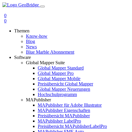
0
0
Themen
Know-how
Blog
News
Blue Marble Abonnement
Software
Global Mapper Suite
Global Mapper Standard
Global Mapper Pro
Global Mapper Mobile
Preisübersicht Global Mapper
Global Mapper Neuerungen
Hochschulprogramm
MAPublisher
MAPublisher für Adobe Illustrator
MAPublisher Eigenschaften
Preisübersicht MAPublisher
MAPublisher LabelPro
Preisübersicht MAPublisherLabelPro
MAPublisher FME Auto