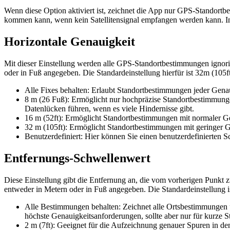
Wenn diese Option aktiviert ist, zeichnet die App nur GPS-Standortbes
kommen kann, wenn kein Satellitensignal empfangen werden kann. In d
Horizontale Genauigkeit
Mit dieser Einstellung werden alle GPS-Standortbestimmungen ignori
oder in Fuß angegeben. Die Standardeinstellung hierfür ist 32m (105
Alle Fixes behalten: Erlaubt Standortbestimmungen jeder Gena
8 m (26 Fuß): Ermöglicht nur hochpräzise Standortbestimmung
Datenlücken führen, wenn es viele Hindernisse gibt.
16 m (52ft): Ermöglicht Standortbestimmungen mit normaler Gena
32 m (105ft): Ermöglicht Standortbestimmungen mit geringer Ge
Benutzerdefiniert: Hier können Sie einen benutzerdefinierten S
Entfernungs-Schwellenwert
Diese Einstellung gibt die Entfernung an, die vom vorherigen Punkt
entweder in Metern oder in Fuß angegeben. Die Standardeinstellung i
Alle Bestimmungen behalten: Zeichnet alle Ortsbestimmungen u
höchste Genauigkeitsanforderungen, sollte aber nur für kurze 
2 m (7ft): Geeignet für die Aufzeichnung genauer Spuren in de