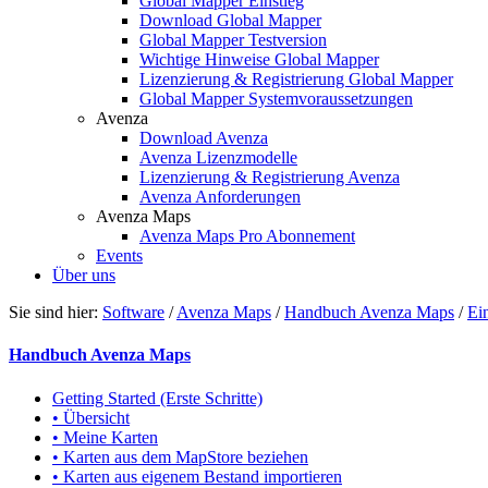
Global Mapper Einstieg
Download Global Mapper
Global Mapper Testversion
Wichtige Hinweise Global Mapper
Lizenzierung & Registrierung Global Mapper
Global Mapper Systemvoraussetzungen
Avenza
Download Avenza
Avenza Lizenzmodelle
Lizenzierung & Registrierung Avenza
Avenza Anforderungen
Avenza Maps
Avenza Maps Pro Abonnement
Events
Über uns
Sie sind hier:
Software
/
Avenza Maps
/
Handbuch Avenza Maps
/
Ei
Handbuch Avenza Maps
Getting Started (Erste Schritte)
• Übersicht
• Meine Karten
• Karten aus dem MapStore beziehen
• Karten aus eigenem Bestand importieren