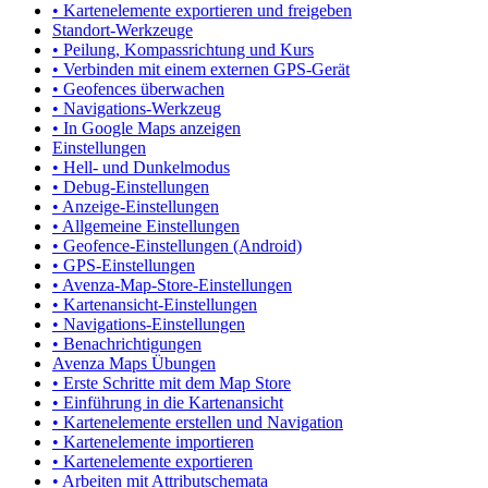
• Kartenelemente exportieren und freigeben
Standort-Werkzeuge
• Peilung, Kompassrichtung und Kurs
• Verbinden mit einem externen GPS-Gerät
• Geofences überwachen
• Navigations-Werkzeug
• In Google Maps anzeigen
Einstellungen
• Hell- und Dunkelmodus
• Debug-Einstellungen
• Anzeige-Einstellungen
• Allgemeine Einstellungen
• Geofence-Einstellungen (Android)
• GPS-Einstellungen
• Avenza-Map-Store-Einstellungen
• Kartenansicht-Einstellungen
• Navigations-Einstellungen
• Benachrichtigungen
Avenza Maps Übungen
• Erste Schritte mit dem Map Store
• Einführung in die Kartenansicht
• Kartenelemente erstellen und Navigation
• Kartenelemente importieren
• Kartenelemente exportieren
• Arbeiten mit Attributschemata