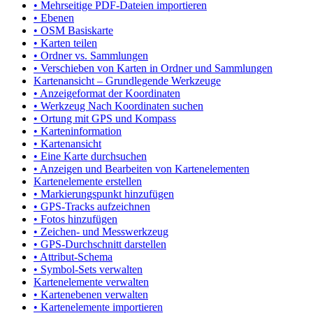
• Mehrseitige PDF-Dateien importieren
• Ebenen
• OSM Basiskarte
• Karten teilen
• Ordner vs. Sammlungen
• Verschieben von Karten in Ordner und Sammlungen
Kartenansicht – Grundlegende Werkzeuge
• Anzeigeformat der Koordinaten
• Werkzeug Nach Koordinaten suchen
• Ortung mit GPS und Kompass
• Karteninformation
• Kartenansicht
• Eine Karte durchsuchen
• Anzeigen und Bearbeiten von Kartenelementen
Kartenelemente erstellen
• Markierungspunkt hinzufügen
• GPS-Tracks aufzeichnen
• Fotos hinzufügen
• Zeichen- und Messwerkzeug
• GPS-Durchschnitt darstellen
• Attribut-Schema
• Symbol-Sets verwalten
Kartenelemente verwalten
• Kartenebenen verwalten
• Kartenelemente importieren