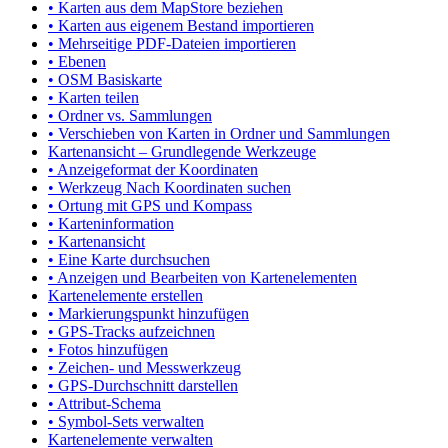
• Karten aus dem MapStore beziehen
• Karten aus eigenem Bestand importieren
• Mehrseitige PDF-Dateien importieren
• Ebenen
• OSM Basiskarte
• Karten teilen
• Ordner vs. Sammlungen
• Verschieben von Karten in Ordner und Sammlungen
Kartenansicht – Grundlegende Werkzeuge
• Anzeigeformat der Koordinaten
• Werkzeug Nach Koordinaten suchen
• Ortung mit GPS und Kompass
• Karteninformation
• Kartenansicht
• Eine Karte durchsuchen
• Anzeigen und Bearbeiten von Kartenelementen
Kartenelemente erstellen
• Markierungspunkt hinzufügen
• GPS-Tracks aufzeichnen
• Fotos hinzufügen
• Zeichen- und Messwerkzeug
• GPS-Durchschnitt darstellen
• Attribut-Schema
• Symbol-Sets verwalten
Kartenelemente verwalten